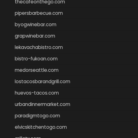
thecafeonthego.com
pipersbarbecue.com
byogwinebar.com
grapwinebar.com
lekavachabistro.com
bistro-fukoan.com
medorseattle.com
lostacosbarandgrill.com
huevos-tacos.com
urbandinnermarket.com
paradigmtogo.com
elvicskitchentogo.com