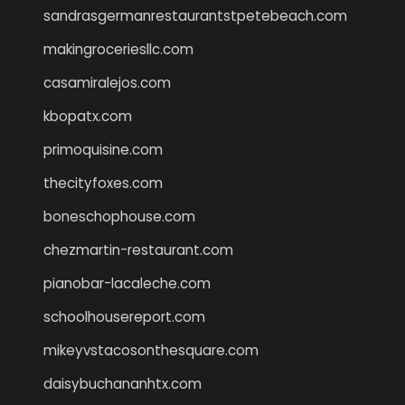
sandrasgermanrestaurantstpetebeach.com
makingroceriesllc.com
casamiralejos.com
kbopatx.com
primoquisine.com
thecityfoxes.com
boneschophouse.com
chezmartin-restaurant.com
pianobar-lacaleche.com
schoolhousereport.com
mikeyvstacosonthesquare.com
daisybuchananhtx.com