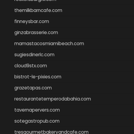
themilkbarncafe.com
finneysbar.com
ginzabrasserie.com
mamastacosmiamibeach.com
sugiesdinerlc.com
cloud9stx.com
bistrot-le-pixies.com
grazetapas.com
restaurantetemperodabahia.com
tavernapervers.com
sotegastropub.com
tresgourmetbakeryandcafe.com