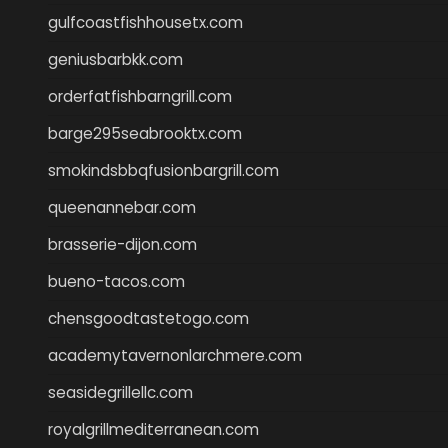
gulfcoastfishhousetx.com
geniusbarbkk.com
orderfatfishbarngrill.com
barge295seabrooktx.com
smokindsbbqfusionbargrill.com
queenannebar.com
brasserie-dijon.com
bueno-tacos.com
chensgoodtastetogo.com
academytavernonlarchmere.com
seasidegrillellc.com
royalgrillmediterranean.com