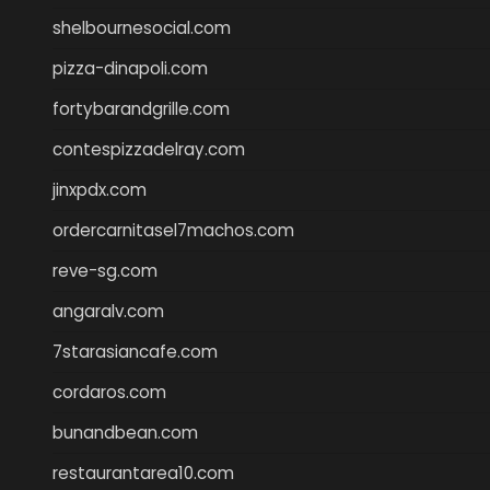
shelbournesocial.com
pizza-dinapoli.com
fortybarandgrille.com
contespizzadelray.com
jinxpdx.com
ordercarnitasel7machos.com
reve-sg.com
angaralv.com
7starasiancafe.com
cordaros.com
bunandbean.com
restaurantarea10.com