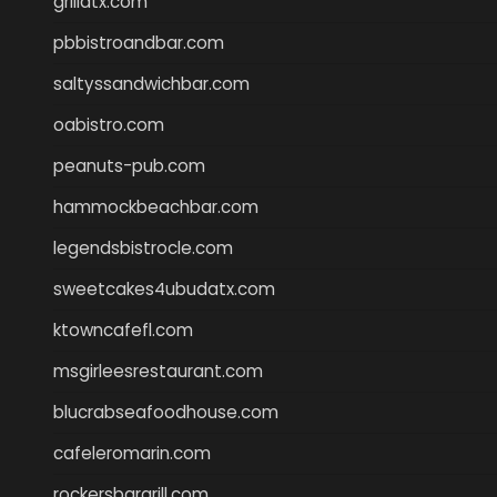
grillatx.com
pbbistroandbar.com
saltyssandwichbar.com
oabistro.com
peanuts-pub.com
hammockbeachbar.com
legendsbistrocle.com
sweetcakes4ubudatx.com
ktowncafefl.com
msgirleesrestaurant.com
blucrabseafoodhouse.com
cafeleromarin.com
rockersbargrill.com