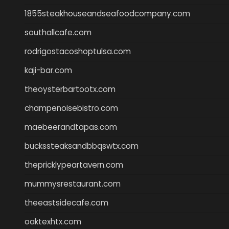
1855steakhouseandseafoodcompany.com
southallcafe.com
rodrigostacoshoptulsa.com
kaji-bar.com
theoysterbartootx.com
champenoisebistro.com
maebeerandtapas.com
buckssteaksandbbqswtx.com
thepricklypeartavern.com
mummysrestaurant.com
theeastsidecafe.com
oaktexhtx.com