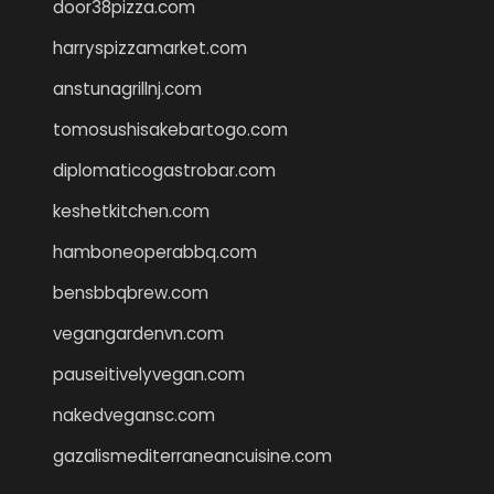
door38pizza.com
harryspizzamarket.com
anstunagrillnj.com
tomosushisakebartogo.com
diplomaticogastrobar.com
keshetkitchen.com
hamboneoperabbq.com
bensbbqbrew.com
vegangardenvn.com
pauseitivelyvegan.com
nakedvegansc.com
gazalismediterraneancuisine.com