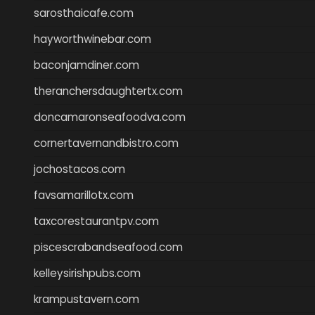
sarosthaicafe.com
hayworthwinebar.com
baconjamdiner.com
theranchersdaughtertx.com
doncamaronseafoodva.com
cornertavernandbistro.com
jochostacos.com
favsamarillotx.com
taxcorestaurantpv.com
piscescrabandseafood.com
kelleysirishpubs.com
krampustavern.com