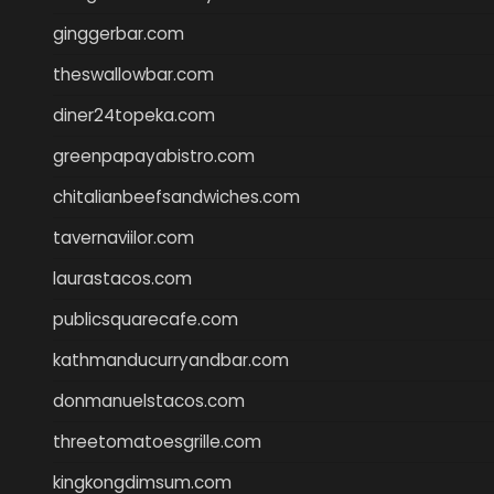
ginggerbar.com
theswallowbar.com
diner24topeka.com
greenpapayabistro.com
chitalianbeefsandwiches.com
tavernaviilor.com
laurastacos.com
publicsquarecafe.com
kathmanducurryandbar.com
donmanuelstacos.com
threetomatoesgrille.com
kingkongdimsum.com