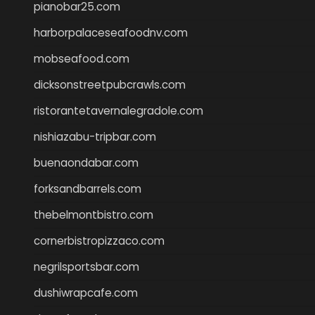
pianobar25.com
harborpalaceseafoodnv.com
mobseafood.com
dicksonstreetpubcrawls.com
ristorantetavernalegradole.com
nishiazabu-tripbar.com
buenaondabar.com
forksandbarrels.com
thebelmontbistro.com
cornerbistropizzaco.com
negrilsportsbar.com
dushiwrapcafe.com