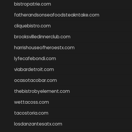
bistropatrie.com
fatherandsonseafoodsteakntake.com
cliquebistro.com
brooksvilledinnerclub.com
harrishouseofheroestx.com
lyfecafebondi.com
viabardetroit.com
ocasotacobar.com
thebistrobyelement.com
wettacoss.com
tacostoria.com
losdanzantesatx.com