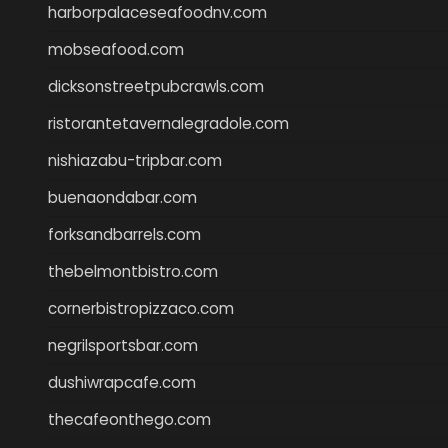
harborpalaceseafoodnv.com
mobseafood.com
dicksonstreetpubcrawls.com
ristorantetavernalegradole.com
nishiazabu-tripbar.com
buenaondabar.com
forksandbarrels.com
thebelmontbistro.com
cornerbistropizzaco.com
negrilsportsbar.com
dushiwrapcafe.com
thecafeonthego.com