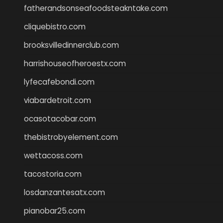
fatherandsonseafoodsteakntake.com
cliquebistro.com
brooksvilledinnerclub.com
harrishouseofheroestx.com
lyfecafebondi.com
viabardetroit.com
ocasotacobar.com
thebistrobyelement.com
wettacoss.com
tacostoria.com
losdanzantesatx.com
pianobar25.com