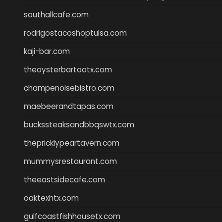
southallcafe.com
rodrigostacoshoptulsa.com
kaji-bar.com
theoysterbartootx.com
champenoisebistro.com
maebeerandtapas.com
buckssteaksandbbqswtx.com
thepricklypeartavern.com
mummysrestaurant.com
theeastsidecafe.com
oaktexhtx.com
gulfcoastfishhousetx.com