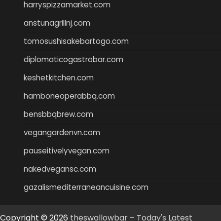
harryspizzamarket.com
anstunagrillnj.com
tomosushisakebartogo.com
diplomaticogastrobar.com
keshetkitchen.com
hamboneoperabbq.com
bensbbqbrew.com
vegangardenvn.com
pauseitivelyvegan.com
nakedvegansc.com
gazalismediterraneancuisine.com
Copyright © 2026
theswallowbar – Today's Latest