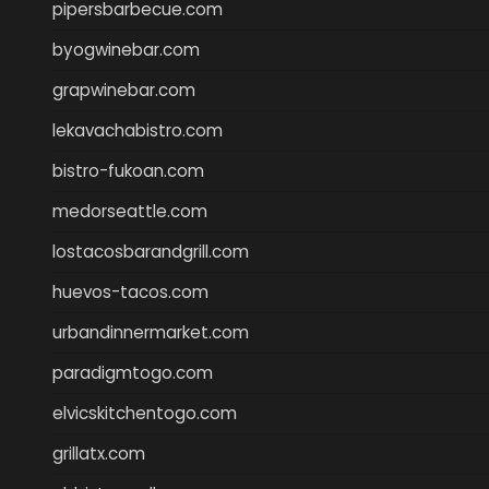
pipersbarbecue.com
byogwinebar.com
grapwinebar.com
lekavachabistro.com
bistro-fukoan.com
medorseattle.com
lostacosbarandgrill.com
huevos-tacos.com
urbandinnermarket.com
paradigmtogo.com
elvicskitchentogo.com
grillatx.com