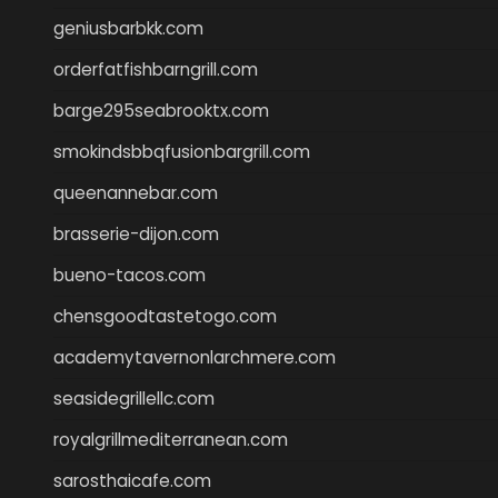
geniusbarbkk.com
orderfatfishbarngrill.com
barge295seabrooktx.com
smokindsbbqfusionbargrill.com
queenannebar.com
brasserie-dijon.com
bueno-tacos.com
chensgoodtastetogo.com
academytavernonlarchmere.com
seasidegrillellc.com
royalgrillmediterranean.com
sarosthaicafe.com