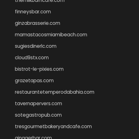
themilkbarncafe.com
finneysbar.com
ginzabrasserie.com
mamastacosmiamibeach.com
sugiesdinerlc.com
cloud9stx.com
bistrot-le-pixies.com
grazetapas.com
restaurantetemperodabahia.com
tavernapervers.com
sotegastropub.com
tresgourmetbakeryandcafe.com
ginggerbar.com