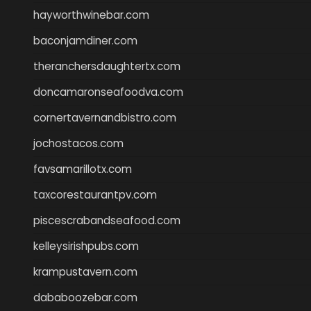
hayworthwinebar.com
baconjamdiner.com
theranchersdaughtertx.com
doncamaronseafoodva.com
cornertavernandbistro.com
jochostacos.com
favsamarillotx.com
taxcorestaurantpv.com
piscescrabandseafood.com
kelleysirishpubs.com
krampustavern.com
dababoozebar.com