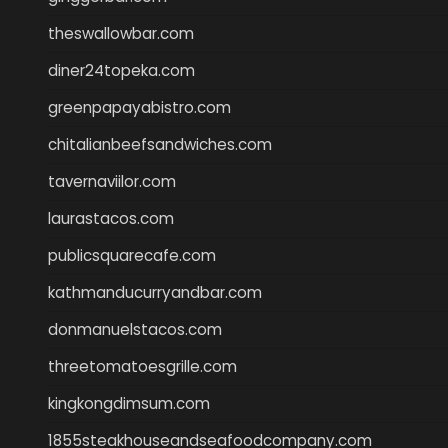
theswallowbar.com
diner24topeka.com
greenpapayabistro.com
chitalianbeefsandwiches.com
tavernaviilor.com
laurastacos.com
publicsquarecafe.com
kathmanducurryandbar.com
donmanuelstacos.com
threetomatoesgrille.com
kingkongdimsum.com
1855steakhouseandseafoodcompany.com