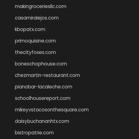
makingroceriesllc.com
casamiralejos.com
kbopatx.com
primoquisine.com
thecityfoxes.com
boneschophouse.com
chezmartin-restaurant.com
pianobar-lacaleche.com
schoolhousereport.com
mikeyvstacosonthesquare.com
daisybuchananhtx.com
bistropatrie.com