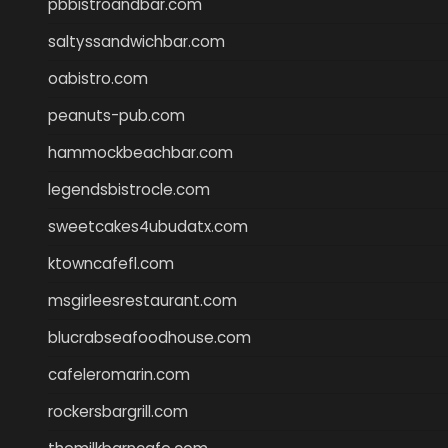
pbbistroandbar.com
saltyssandwichbar.com
oabistro.com
peanuts-pub.com
hammockbeachbar.com
legendsbistrocle.com
sweetcakes4ubudatx.com
ktowncafefl.com
msgirleesrestaurant.com
blucrabseafoodhouse.com
cafeleromarin.com
rockersbargrill.com